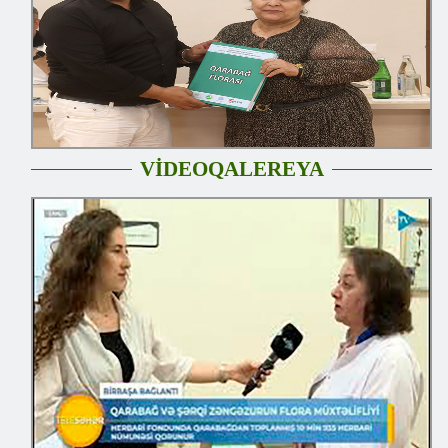
VİDEOQALEREYA