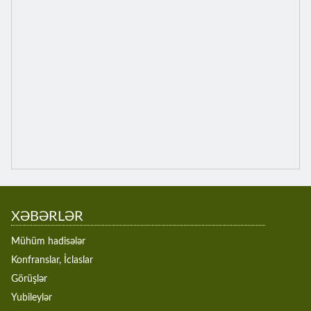
XƏBƏRLƏR
Mühüm hadisələr
Konfranslar, İclaslar
Görüşlər
Yubileylər