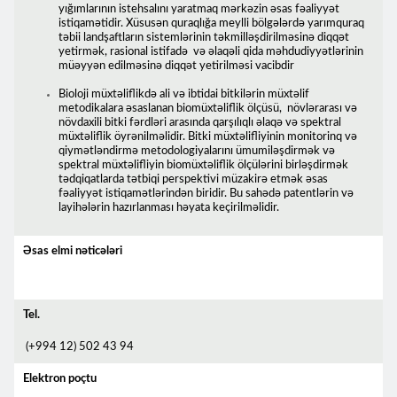
yığımlarının istehsalını yaratmaq mərkəzin əsas fəaliyyət
istiqamətidir. Xüsusən quraqlığa meylli bölgələrdə yarımquraq
təbii landşaftların sistemlərinin təkmilləşdirilməsinə diqqət
yetirmək, rasional istifadə və əlaqəli qida məhdudiyyətlərinin
müəyyən edilməsinə diqqət yetirilməsi vacibdir
Bioloji müxtəliflikdə ali və ibtidai bitkilərin müxtəlif
metodikalara əsaslanan biomüxtəliflik ölçüsü, növlərarası və
növdaxili bitki fərdləri arasında qarşılıqlı əlaqə və spektral
müxtəliflik öyrənilməlidir. Bitki müxtəlifliyinin monitorinq və
qiymətləndirmə metodologiyalarını ümumiləşdirmək və
spektral müxtəlifliyin biomüxtəliflik ölçülərini birləşdirmək
tədqiqatlarda tətbiqi perspektivi müzakirə etmək əsas
fəaliyyət istiqamətlərindən biridir. Bu sahədə patentlərin və
layihələrin hazırlanması həyata keçirilməlidir.
Əsas elmi nəticələri
Tel.
(+994 12) 502 43 94
Elektron poçtu