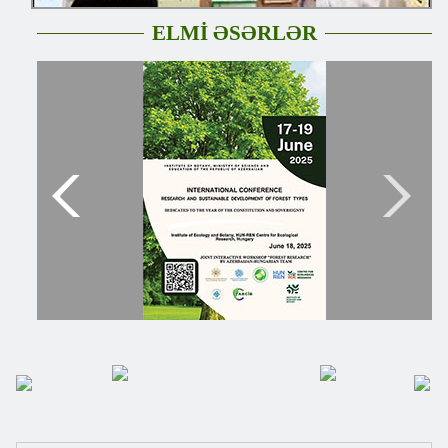
ELMİ ƏSƏRLƏR