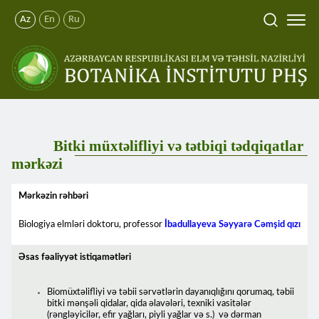
Az
En
Ru
Bitki müxtəlifliyi və tətbiqi tədqiqatlar
mərkəzi
Mərkəzin rəhbəri
Biologiya elmləri doktoru, professor
İbadullayeva Səyyarə Cəmşid qızı
Əsas fəaliyyət istiqamətləri
Biomüxtəlifliyi və təbii sərvətlərin dayanıqlığını qorumaq, təbii
bitki mənşəli qidalar, qida əlavələri, texniki vasitələr
(rəngləyicilər, efir yağları, piyli yağlar və s.) və dərman