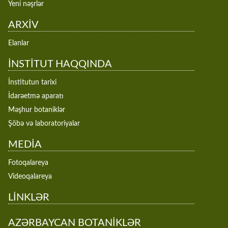
Yeni nəşrlər
ARXİV
Elanlar
İNSTİTUT HAQQINDA
İnstitutun tarixi
İdarəetmə aparatı
Məşhur botaniklər
Şöbə və laboratoriyalar
MEDİA
Fotoqalareya
Videoqalareya
LİNKLƏR
AZƏRBAYCAN BOTANİKLƏR