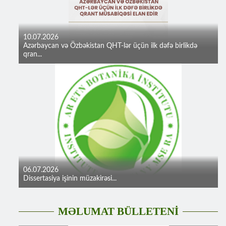
10.07.2026
Azərbaycan və Özbəkistan QHT-lər üçün ilk dəfə birlikdə
qran...
06.07.2026
Dissertasiya işinin müzakirəsi...
MƏLUMAT BÜLLETENİ