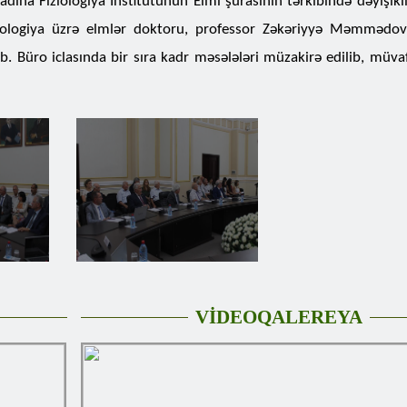
ına Fiziologiya İnstitutunun Elmi şurasının tərkibində dəyişikli
biologiya üzrə elmlər doktoru, professor Zəkəriyyə Məmmədov
ılıb. Büro iclasında bir sıra kadr məsələləri müzakirə edilib, müva
VİDEOQALEREYA