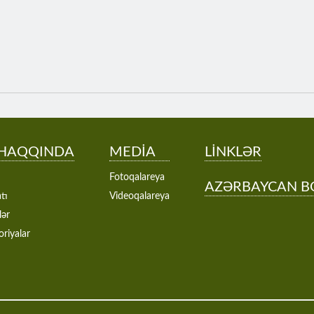
 HAQQINDA
MEDİA
LİNKLƏR
Fotoqalareya
AZƏRBAYCAN B
tı
Videoqalareya
lər
oriyalar