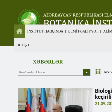
İNSTİTUT HAQQINDA
ELMİ FƏALİYYƏT
ALİ
ƏLAQƏ
XƏBƏRLƏR
Arxi
Biolog
keçiril
21.09.20