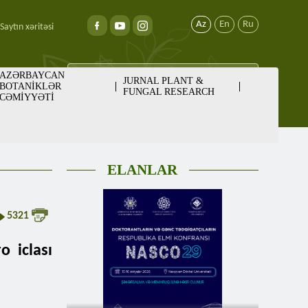
Az
En
Ru
Saytın xəritəsi
AZƏRBAYCAN
JURNAL PLANT &
BOTANİKLƏR
FUNGAL RESEARCH
CƏMİYYƏTİ
ELANLAR
5321
o iclası