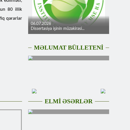
k edilməsi,
un 80 illik
fiq qərarlar
06.07.2026
Dissertasiya işinin müzakirəsi...
MƏLUMAT BÜLLETENİ
ELMİ ƏSƏRLƏR