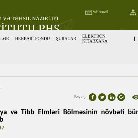
Webmail
ELEKTRON
MLƏR
HERBARİ FONDU
ŞURALAR
KİTABXANA
v
Paylaş
iya və Tibb Elmləri Bölməsinin növbəti bür
ib
17