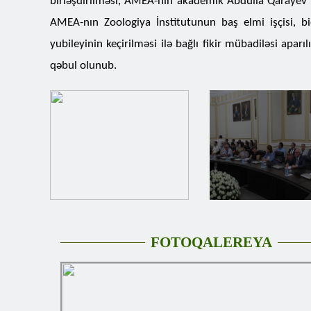
birləşdirilməsi, AMEA-nın akademik Abdulla Qarayev ad
AMEA-nın Zoologiya İnstitutunun baş elmi işçisi, 
yubileyinin keçirilməsi ilə bağlı fikir mübadiləsi apar
qəbul olunub.
FOTOQALEREYA