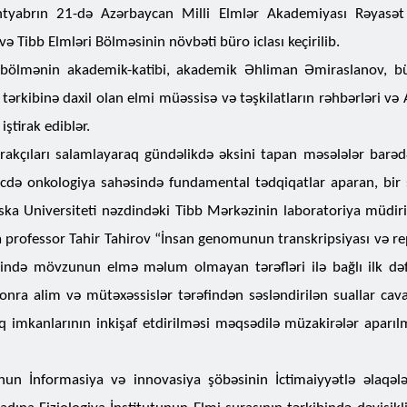
ın 21-də Azərbaycan Milli Elmlər Akademiyası Rəyasət 
və Tibb Elmləri Bölməsinin növbəti büro iclası keçirilib.
 bölmənin akademik-katibi, akademik Əhliman Əmiraslanov, bü
tərkibinə daxil olan elmi müəssisə və təşkilatların rəhbərləri və
ştirak ediblər.
irakçıları salamlayaraq gündəlikdə əksini tapan məsələlər bar
cdə onkologiya sahəsində fundamental tədqiqatlar aparan, bir s
ska Universiteti nəzdindəki Tibb Mərkəzinin laboratoriya müdiri
ra professor Tahir Tahirov “İnsan genomunun transkripsiyası və re
ində mövzunun elmə məlum olmayan tərəfləri ilə bağlı ilk də
onra alim və mütəxəssislər tərəfindən səsləndirilən suallar cavab
ıq imkanlarının inkişaf etdirilməsi məqsədilə müzakirələr aparıl
İnformasiya və innovasiya şöbəsinin İctimaiyyətlə əlaqələ