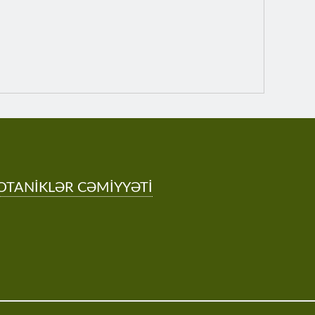
OTANİKLƏR CƏMİYYƏTİ