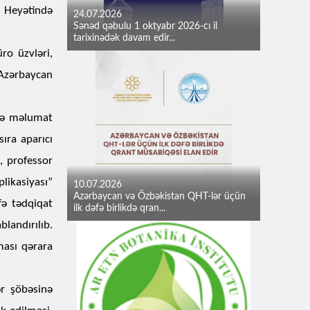
Heyətində
24.07.2026
Sənəd qəbulu 1 oktyabr 2026-cı il
tarixinədək davam edir...
ro üzvləri,
 Azərbaycan
ədə məlumat
ıra aparıcı
, professor
plikasiyası”
10.07.2026
Azərbaycan və Özbəkistan QHT-lər üçün
fə tədqiqat
ilk dəfə birlikdə qran...
landırılıb.
ması qərara
r şöbəsinə