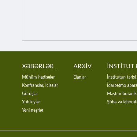
XƏBƏRLƏR
ARXİV
İNSTİTUT
Mühüm hadisələr
Elanlar
İnstitutun tarixi
Konfranslar, İclaslar
İdarəetmə apara
Görüşlər
Məşhur botanik
Yubileylər
Şöbə və laborat
Yeni nəşrlər