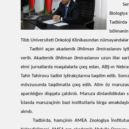
Sentyabr
Biologiya 
Tədbirdə
bölmənin 
Tibb Universiteti Onkoloji Klinikasından nümayəndələr i
Tədbiri açan akademik Əhliman Əmirasla
nov işt
verib. Akademik Əhliman Əmiraslanov uzun illər xari
elmi jurnallarda məqalələrlə çıxış edən, ABŞ-ın Nebra
Tahir Tahirovu tədbir iştirakçılarına təqdim edib. Son
mövzusunda təqdimatla çıxış edib. Alim öz məruzəs
aparıldığını diqqətə çatdırıb. Məruzə dinlənildikdən s
İclasda məruzəçinin bəzi institutlarla birgə əməkdaşl
alınıb.
Tədbirdə, həmçinin AMEA Zoologiya İnstitutunun 