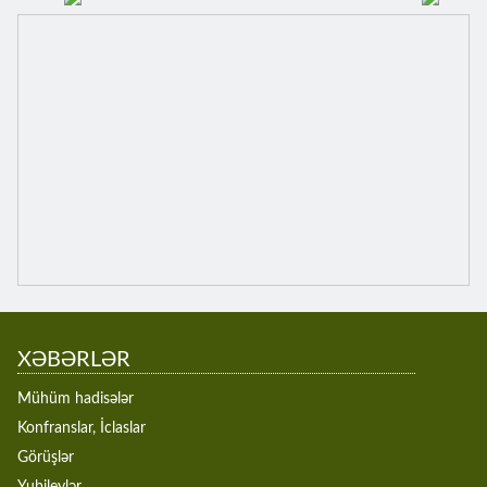
XƏBƏRLƏR
Mühüm hadisələr
Konfranslar, İclaslar
Görüşlər
Yubileylər