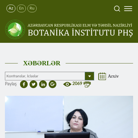
Az
En
Ru
XƏBƏRLƏR
Arxiv
2069
Paylaş