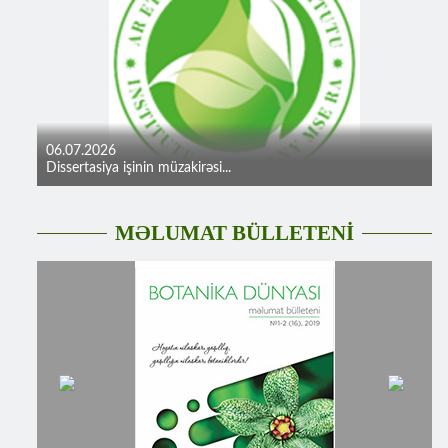
06.07.2026
Dissertasiya işinin müzakirəsi...
MƏLUMAT BÜLLETENİ