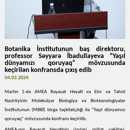
Botanika İnstitutunun baş direktoru,
professor Səyyarə İbadullayeva “Yaşıl
dünyamızı qoruyaq” mövzusunda
keçirilən konfransda çıxış edib
04.03.2024
Martın 1-də AMEA Rəyasət Heyəti və Elm və Təhsil
Nazirliyinin Molekulyar Biologiya və Biotexnologiyalar
İnstitutunun (MBBİ) birgə təşkilatçılığı ilə “Yaşıl dünyamızı
qoruyaq” mövzusunda konfrans keçirilib.
AMEA-nın Rəyasət Heyətinin üzvləri, millət vəkilləri,