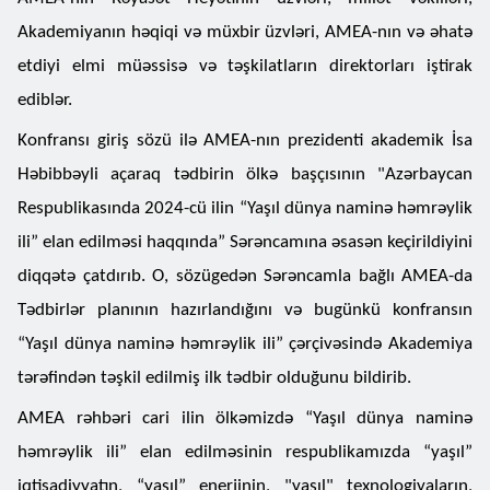
Akademiyanın həqiqi və müxbir üzvləri, AMEA-nın və əhatə
etdiyi elmi müəssisə və təşkilatların direktorları iştirak
ediblər.
Konfransı giriş sözü ilə AMEA-nın prezidenti akademik İsa
Həbibbəyli açaraq tədbirin ölkə başçısının "Azərbaycan
Respublikasında 2024-cü ilin “Yaşıl dünya naminə həmrəylik
ili” elan edilməsi haqqında” Sərəncamına əsasən keçirildiyini
diqqətə çatdırıb. O, sözügedən Sərəncamla bağlı AMEA-da
Tədbirlər planının hazırlandığını və bugünkü konfransın
“Yaşıl dünya naminə həmrəylik ili” çərçivəsində Akademiya
tərəfindən təşkil edilmiş ilk tədbir olduğunu bildirib.
AMEA rəhbəri cari ilin ölkəmizdə “Yaşıl dünya naminə
həmrəylik ili” elan edilməsinin respublikamızda “yaşıl”
iqtisadiyyatın, “yaşıl” enerjinin, "yaşıl" texnologiyaların,