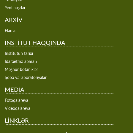
Yeni nəşrlər
ARXİV
Elanlar
İNSTİTUT HAQQINDA
İnstitutun tarixi
İdarəetmə aparatı
Məşhur botaniklər
Şöbə və laboratoriyalar
MEDİA
Fotoqalareya
Videoqalareya
LİNKLƏR