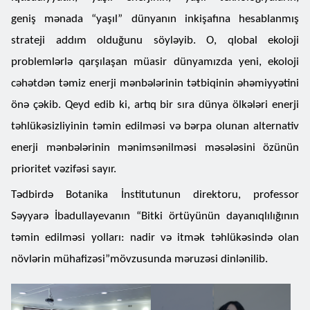
geniş mənada “yaşıl” dünyanın inkişafına hesablanmış
strateji addım olduğunu söyləyib. O, qlobal ekoloji
problemlərlə qarşılaşan müasir dünyamızda yeni, ekoloji
cəhətdən təmiz enerji mənbələrinin tətbiqinin əhəmiyyətini
önə çəkib. Qeyd edib ki, artıq bir sıra dünya ölkələri enerji
təhlükəsizliyinin təmin edilməsi və bərpa olunan alternativ
enerji mənbələrinin mənimsənilməsi məsələsini özünün
prioritet vəzifəsi sayır.
Tədbirdə Botanika İnstitutunun direktoru, professor
Səyyarə İbadullayevanın “Bitki örtüyünün dayanıqlılığının
təmin edilməsi yolları: nadir və itmək təhlükəsində olan
növlərin mühafizəsi”mövzusunda məruzəsi dinlənilib.