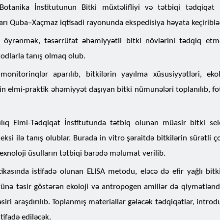
otanika İnstitutunun Bitki müxtəlifliyi və tətbiqi tədqiqat
rı Quba–Xaçmaz iqtisadi rayonunda ekspedisiya həyata keçiriblər
i öyrənmək, təsərrüfat əhəmiyyətli bitki növlərini tədqiq etm
odlarla tanış olmaq olub.
onitorinqlər aparılıb, bitkilərin yayılma xüsusiyyətləri, ekol
in elmi-praktik əhəmiyyət daşıyan bitki nümunələri toplanılıb, fo
ıq Elmi-Tədqiqat İnstitutunda tətbiq olunan müasir bitki sel
si ilə tanış olublar. Burada in vitro şəraitdə bitkilərin sürətli ç
xnoloji üsulların tətbiqi barədə məlumat verilib.
ikasında istifadə olunan ELISA metodu, eləcə də efir yağlı bitki
üyünə təsir göstərən ekoloji və antropogen amillər də qiymətləndi
əsiri araşdırılıb. Toplanmış materiallar gələcək tədqiqatlar, introdu
tifadə ediləcək.