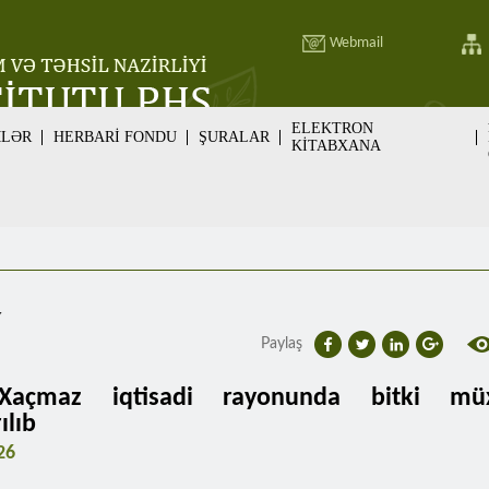
Webmail
ELEKTRON
MLƏR
HERBARİ FONDU
ŞURALAR
KİTABXANA
v
Paylaş
Xaçmaz iqtisadi rayonunda bitki müxtə
ılıb
26