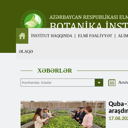
İNSTİTUT HAQQINDA
ELMİ FƏALİYYƏT
ALİ
ƏLAQƏ
XƏBƏRLƏR
Arxi
Quba–
araşdır
17.06.20