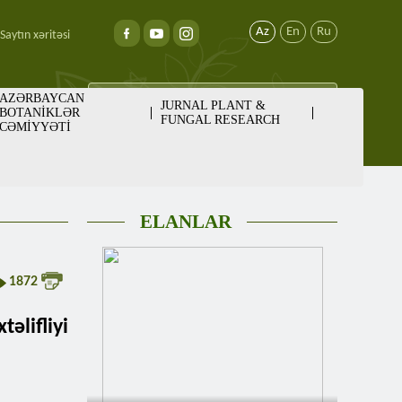
Az
En
Ru
Saytın xəritəsi
AZƏRBAYCAN
JURNAL PLANT &
BOTANİKLƏR
FUNGAL RESEARCH
CƏMİYYƏTİ
ELANLAR
1872
lifliyi