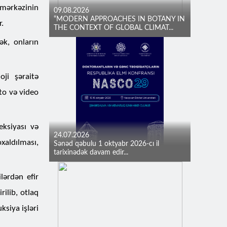
 mərkəzinin
09.08.2026
“MODERN APPROACHES IN BOTANY IN
.
THE CONTEXT OF GLOBAL CLIMAT...
ək, onların
oji şəraitə
to və video
eksiyası və
24.07.2026
oxaldılması,
Sənəd qəbulu 1 oktyabr 2026-cı il
tarixinədək davam edir...
lərdən efir
rilib, otlaq
ksiya işləri