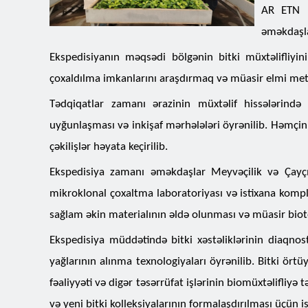
AR ETN B
əməkdaşla
Ekspedisiyanın məqsədi bölgənin bitki müxtəlifliyin
çoxaldılma imkanlarını araşdırmaq və müasir elmi met
Tədqiqatlar zamanı ərazinin müxtəlif hissələrində m
uyğunlaşması və inkişaf mərhələləri öyrənilib. Həmçin
çəkilişlər həyata keçirilib.
Ekspedisiya zamanı əməkdaşlar Meyvəçilik və Çayçıl
mikroklonal çoxaltma laboratoriyası və istixana komplek
sağlam əkin materialının əldə olunması və müasir biote
Ekspedisiya müddətində bitki xəstəliklərinin diaqnost
yağlarının alınma texnologiyaları öyrənilib. Bitki ört
fəaliyyəti və digər təsərrüfat işlərinin biomüxtəlifliyə t
və yeni bitki kolleksiyalarının formalaşdırılması üçün is