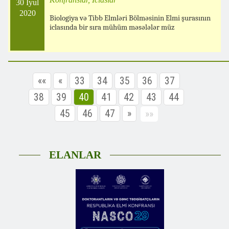
30 İyul
2020
Biologiya və Tibb Elmləri Bölməsinin Elmi şurasının
iclasında bir sıra mühüm məsələlər müz
««
«
33
34
35
36
37
38
39
40
41
42
43
44
45
46
47
»
»»
ELANLAR