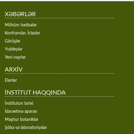
XƏBƏRLƏR
Mühüm hadisələr
Konfranslar, İclaslar
Görüşlər
Yubileylər
Yeni nəşrlər
ARXİV
Elanlar
İNSTİTUT HAQQINDA
İnstitutun tarixi
İdarəetmə aparatı
Məşhur botaniklər
Şöbə və laboratoriyalar