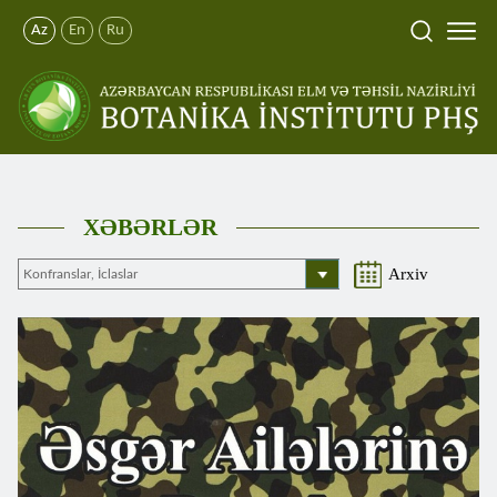
Az
En
Ru
XƏBƏRLƏR
Arxiv