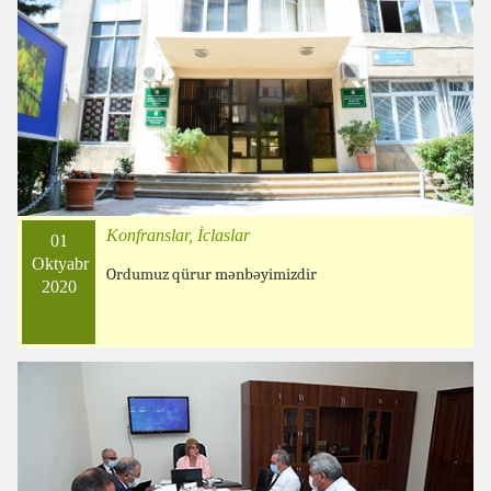
Konfranslar, İclaslar
01
Oktyabr
Ordumuz qürur mənbəyimizdir
2020