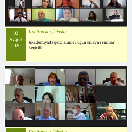
Konfranslar, İclaslar
03
Avqust
Akademiyada gənc alimlər üçün onlayn seminar
2020
keçirilib
Konfranslar, İclaslar