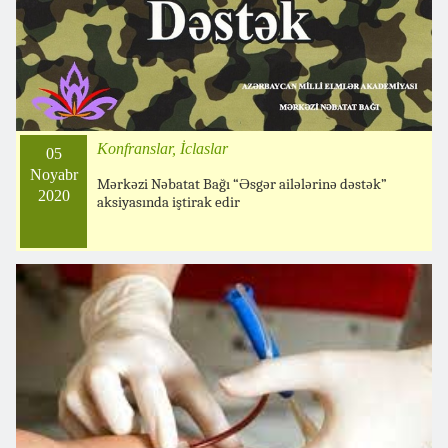
Konfranslar, İclaslar
05
Noyabr
Mərkəzi Nəbatat Bağı “Əsgər ailələrinə dəstək”
2020
aksiyasında iştirak edir