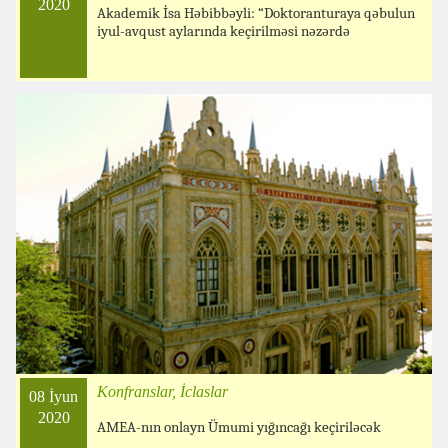
2020
Akademik İsa Həbibbəyli: “Doktoranturaya qəbulun
iyul-avqust aylarında keçirilməsi nəzərdə
Konfranslar, İclaslar
08 İyun
2020
AMEA-nın onlayn Ümumi yığıncağı keçiriləcək