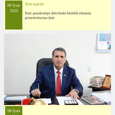
Yeni nəşrlər
09 İyun
2020
Post-pandemiya dövründə biotibb elminin
prioritetlərinə dair
08 İyun