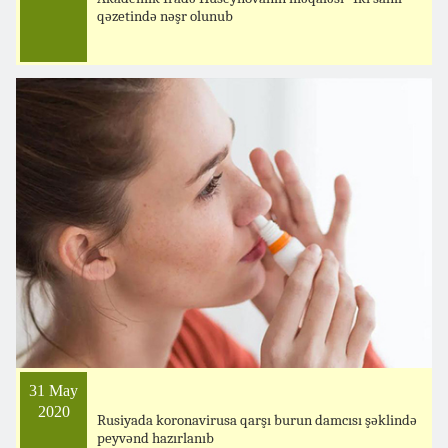
qəzetində nəşr olunub
31 May
2020
Rusiyada koronavirusa qarşı burun damcısı şəklində
peyvənd hazırlanıb