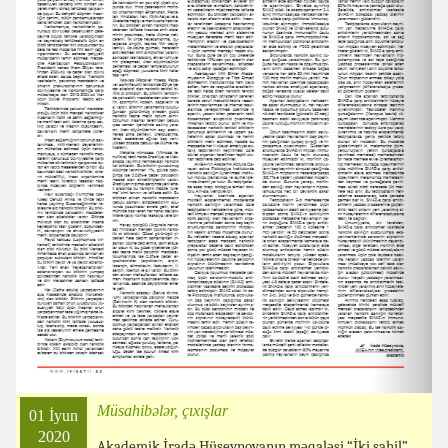
Müsahibələr, çıxışlar
01 İyun
2020
Akademik İradə Hüseynovanın məqaləsi “İki sahil”