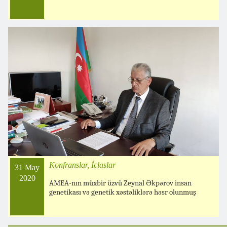
Konfranslar, İclaslar
31 May
2020
AMEA-nın müxbir üzvü Zeynal Əkpərov insan
genetikası və genetik xəstəliklərə həsr olunmuş