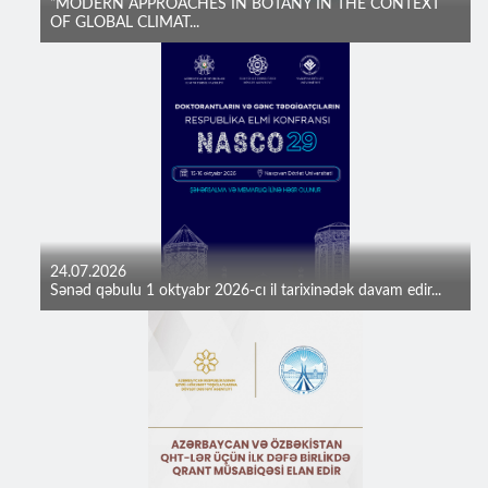
“MODERN APPROACHES IN BOTANY IN THE CONTEXT
OF GLOBAL CLIMAT...
24.07.2026
Sənəd qəbulu 1 oktyabr 2026-cı il tarixinədək davam edir...