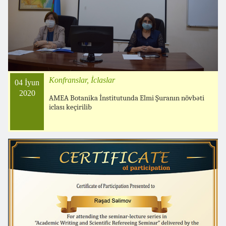
Konfranslar, İclaslar
04 İyun
2020
AMEA Botanika İnstitutunda Elmi Şuranın növbəti
iclası keçirilib