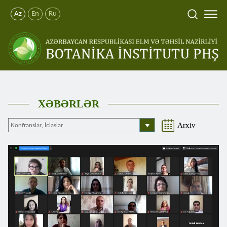
Az
En
Ru
XƏBƏRLƏR
Arxiv