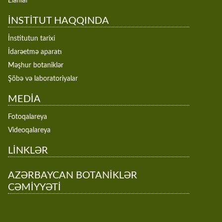
Elanlar
İNSTİTUT HAQQINDA
İnstitutun tarixi
İdarəetmə aparatı
Məşhur botaniklər
Şöbə və laboratoriyalar
MEDİA
Fotoqalareya
Videoqalareya
LİNKLƏR
AZƏRBAYCAN BOTANİKLƏR
CƏMİYYƏTİ