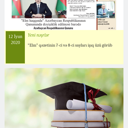
Yeni nəşrlər
12 İyun
2020
“Elm” qəzetinin 7-ci və 8-ci sayları işıq üzü görüb