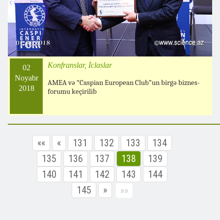
Konfranslar, İclaslar
02
Noyabr
AMEA və “Caspian European Club”un birgə biznes-
2018
forumu keçirilib
««
«
131
132
133
134
135
136
137
138
139
140
141
142
143
144
145
»
»»