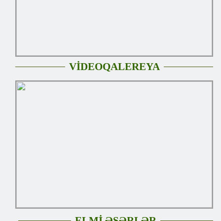
VİDEOQALEREYA
ELMİ ƏSƏRLƏR