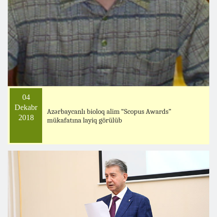
04
Dekabr
Azərbaycanlı bioloq alim “Scopus Awards”
2018
mükafatına layiq görülüb