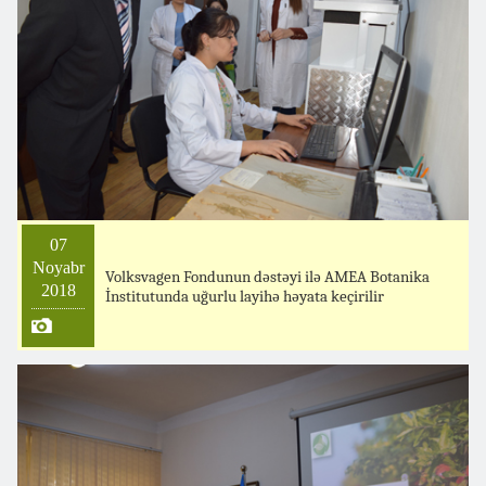
07
Noyabr
Volksvagen Fondunun dəstəyi ilə AMEA Botanika
2018
İnstitutunda uğurlu layihə həyata keçirilir