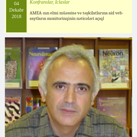
Konfranslar, İclaslar
04
Dekabr
AMEA-nın elmi müəssisə və təşkilatlarına aid veb-
2018
saytların monitorinqinin nəticələri açıql