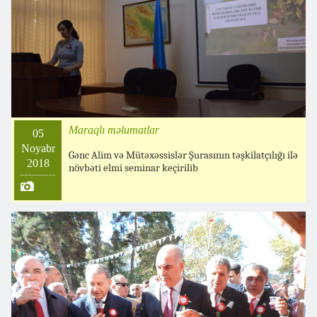
Maraqlı məlumatlar
05
Noyabr
Gənc Alim və Mütəxəssislər Şurasının təşkilatçılığı ilə
2018
növbəti elmi seminar keçirilib