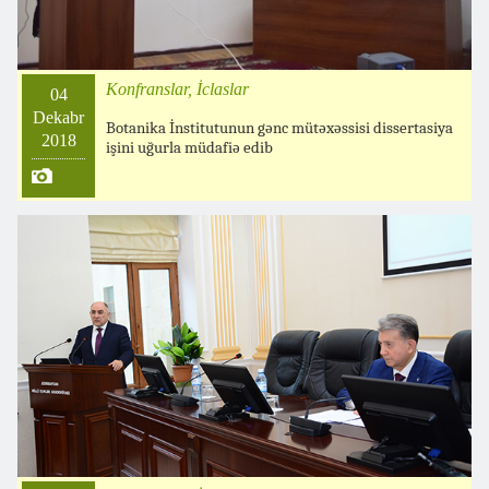
Konfranslar, İclaslar
04
Dekabr
Botanika İnstitutunun gənc mütəxəssisi dissertasiya
2018
işini uğurla müdafiə edib