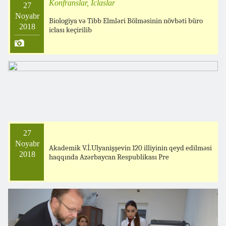
Konfranslar, İclaslar
27
Noyabr
Biologiya və Tibb Elmləri Bölməsinin növbəti büro
2018
iclası keçirilib
27
Noyabr
Akademik V.İ.Ulyanişşevin 120 illiyinin qeyd edilməsi
2018
haqqında Azərbaycan Respublikası Pre