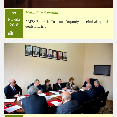
Maraqlı məlumatlar
27
Noyabr
AMEA Botanika İnstitutu Yaponiya ilə elmi əlaqələri
2018
genişləndirib