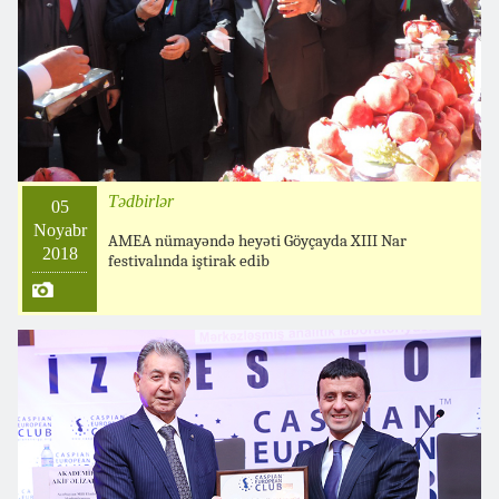
Tədbirlər
05
Noyabr
AMEA nümayəndə heyəti Göyçayda XIII Nar
2018
festivalında iştirak edib