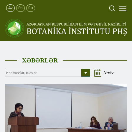
Az
En
Ru
XƏBƏRLƏR
Arxiv