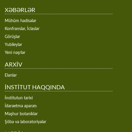
XƏBƏRLƏR
Mühüm hadisələr
Konfranslar, İclaslar
Görüşlər
Yubileylər
Yeni nəşrlər
ARXİV
Elanlar
İNSTİTUT HAQQINDA
İnstitutun tarixi
İdarəetmə aparatı
Məşhur botaniklər
Şöbə və laboratoriyalar