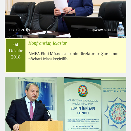
Konfranslar, İclaslar
04
Dekabr
AMEA Elmi Müəssisələrinin Direktorları Şurasının
2018
növbəti iclası keçirilib