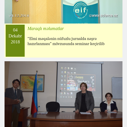
Maraqlı məlumatlar
04
Dekabr
“Elmi məqalənin nüfuzlu jurnalda nəşrə
2018
hazırlanması” mövzusunda seminar keçirilib