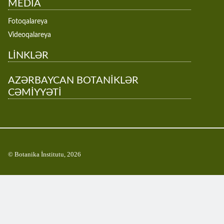
MEDİA
Fotoqalareya
Videoqalareya
LİNKLƏR
AZƏRBAYCAN BOTANİKLƏR
CƏMİYYƏTİ
© Botanika İnstitutu, 2026