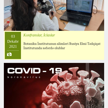
Konfranslar, İclaslar
03
Dekabr
Botanika İnstitutunun alimləri Rusiya Elmi Tədqiqat
2021
İnstitutunda səfərdə olublar