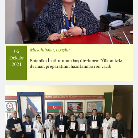
Müsahibələr, çıxışlar
06
Dekabr
Botanika İnstitutunun baş direktoru: “Ölkəmizdə
2021
dərman preparatının hazırlanması ən vacib