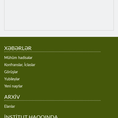
XƏBƏRLƏR
Mühüm hadisələr
Konfranslar, İclaslar
Görüşlər
Yubileylər
Yeni nəşrlər
ARXİV
Elanlar
İNSTİTUT HAQQINDA