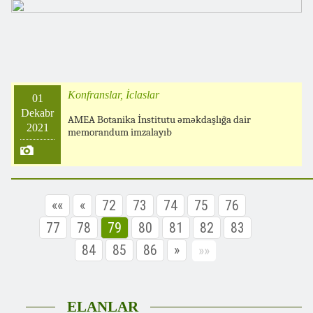
Konfranslar, İclaslar
01
Dekabr
AMEA Botanika İnstitutu əməkdaşlığa dair
2021
memorandum imzalayıb
««
«
72
73
74
75
76
77
78
79
80
81
82
83
84
85
86
»
»»
ELANLAR