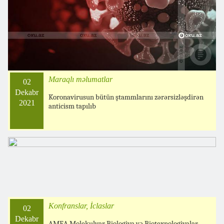
Maraqlı məlumatlar
02
Dekabr
Koronavirusun bütün ştammlarını zərərsizləşdirən
2021
anticism tapılıb
Konfranslar, İclaslar
02
Dekabr
AMEA Molekulyar Biologiya və Biotexnologiyalar