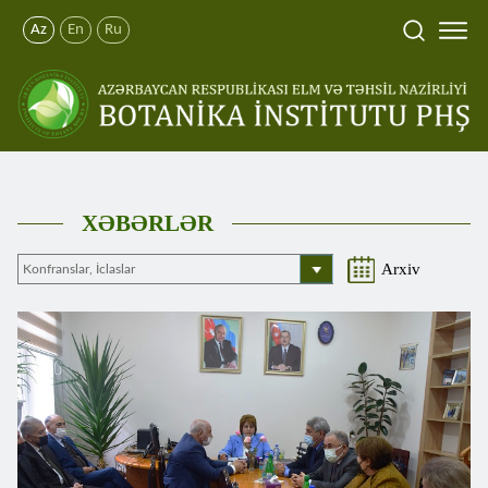
Az
En
Ru
XƏBƏRLƏR
Arxiv