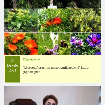
Yeni nəşrlər
07
Dekabr
“Abşeron florasının taksonomik spektri” kitabı
2021
çapdan çıxıb