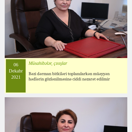
Müsahibələr, çıxışlar
06
Dekabr
Bəzi dərman bitkiləri toplanılarkən müəyyən
2021
hədlərin gözlənilməsinə ciddi nəzarət edilmir