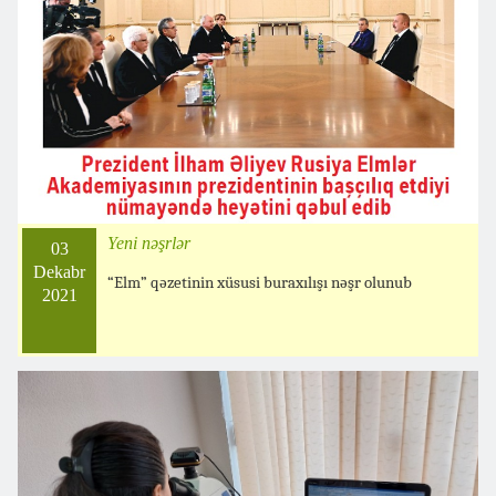
Yeni nəşrlər
03
Dekabr
“Elm” qəzetinin xüsusi buraxılışı nəşr olunub
2021