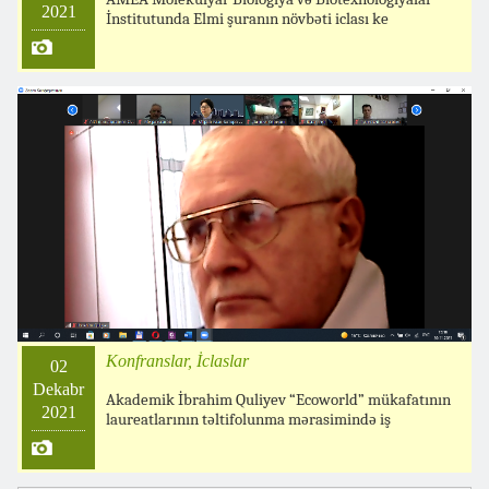
2021
İnstitutunda Elmi şuranın növbəti iclası ke
Konfranslar, İclaslar
02
Dekabr
Akademik İbrahim Quliyev “Ecoworld” mükafatının
2021
laureatlarının təltifolunma mərasimində iş