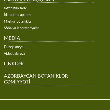
İnstitutun tarixi
İdarəetmə aparatı
Məşhur botaniklər
Şöbə və laboratoriyalar
MEDİA
Fotoqalareya
Videoqalareya
LİNKLƏR
AZƏRBAYCAN BOTANİKLƏR
CƏMİYYƏTİ