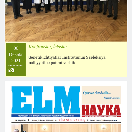
Konfranslar, İclaslar
06
Dekabr
Genetik Ehtiyatlar İnstitutunun 5 seleksiya
2021
nailiyyətinə patent verilib