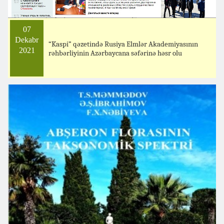
07
Dekabr
“Kaspi” qəzetində Rusiya Elmlər Akademiyasının
2021
rəhbərliyinin Azərbaycana səfərinə həsr olu