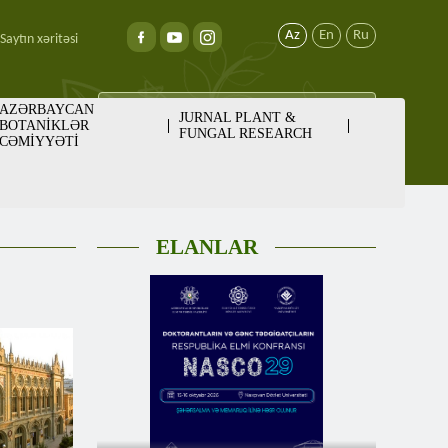
Az
En
Ru
Saytın xəritəsi
AZƏRBAYCAN
JURNAL PLANT &
BOTANİKLƏR
FUNGAL RESEARCH
CƏMİYYƏTİ
ELANLAR