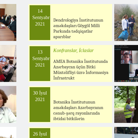
14
Sentyabr
Dendrologiya İnstitutunun
2021
əməkdaşları Göygöl Milli
Parkında tədqiqatlar
aparıblar
Konfranslar, İclaslar
13
Sentyabr
AMEA Botanika İnstitutunda
2021
Azərbaycan üçün Bitki
Müxtəlifliyi üzrə İnformasiya
İnfrastrukt
30 İyul
2021
Botanika İnstitutunun
əməkdaşları Azərbaycanın
cənub-şərq rayonlarında
ibtidai bitkilərin
26 İyul