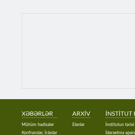
XƏBƏRLƏR
ARXİV
İNSTİTUT
Mühüm hadisələr
Elanlar
İnstitutun tarixi
Konfranslar, İclaslar
İdarəetmə apara