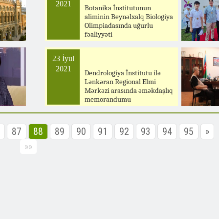
2021
Botanika İnstitutunun
aliminin Beynəlxalq Biologiya
Olimpiadasında uğurlu
fəaliyyəti
23 İyul
2021
Dendrologiya İnstitutu ilə
Lənkəran Regional Elmi
Mərkəzi arasında əməkdaşlıq
memorandumu
87
88
89
90
91
92
93
94
95
»
»»