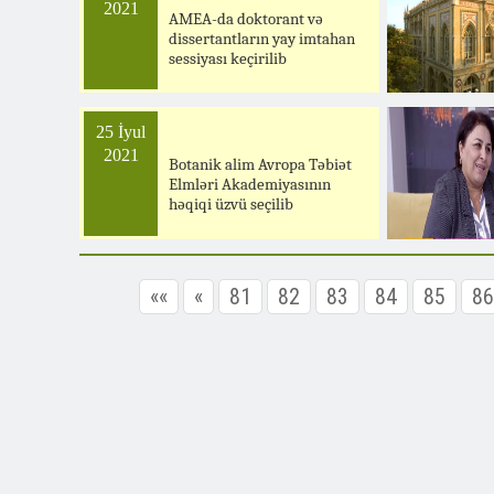
2021
AMEA-da doktorant və
dissertantların yay imtahan
sessiyası keçirilib
25 İyul
2021
Botanik alim Avropa Təbiət
Elmləri Akademiyasının
həqiqi üzvü seçilib
««
«
81
82
83
84
85
86