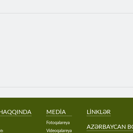
 HAQQINDA
MEDİA
LİNKLƏR
Fotoqalareya
AZƏRBAYCAN B
tı
Videoqalareya