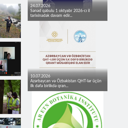
24.07.2026
Sənəd qəbulu 1 oktyabr 2026-cı il
tarixinədək davam edir...
10.07.2026
Azərbaycan və Özbəkistan QHT-lər üçün
ilk dəfə birlikdə qran...