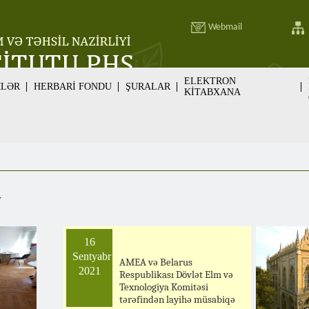
Webmail
ELEKTRON
MLƏR
HERBARİ FONDU
ŞURALAR
KİTABXANA
v
16
Sentyabr
AMEA və Belarus
2021
Respublikası Dövlət Elm və
Texnologiya Komitəsi
tərəfindən layihə müsabiqə