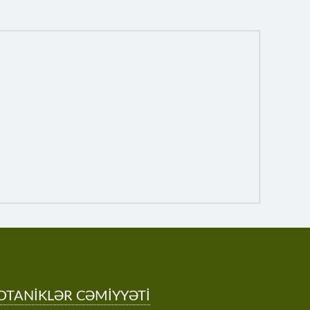
OTANİKLƏR CƏMİYYƏTİ