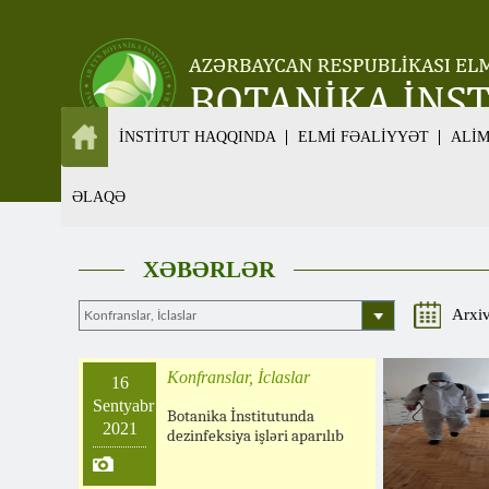
İNSTİTUT HAQQINDA
ELMİ FƏALİYYƏT
ALİ
ƏLAQƏ
XƏBƏRLƏR
Arxi
Konfranslar, İclaslar
16
Sentyabr
Botanika İnstitutunda
2021
dezinfeksiya işləri aparılıb