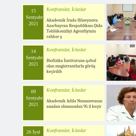
Konfranslar, İclaslar
15
Sentyabr
Akademik İradə Hüseynova
2021
Azərbaycan Respublikası Qida
Təhlükəsizliyi Agentliyinin
rəhbər ş
Konfranslar, İclaslar
14
Sentyabr
Biofizika İnstitutuna qəbul
2021
olan magistrantlarla görüş
keçirilib
Konfranslar, İclaslar
09
Sentyabr
Akademik Adilə Namazovanın
2021
anadan olmasından 95 il keçir
Konfranslar, İclaslar
26 İyul