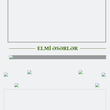
ELMİ ƏSƏRLƏR