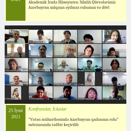
Akademik İradə Hüseynova: Silahlı Qüvvələrimiz
Azərbaycan xalqının əyilməz ruhunun və dövl
Konfranslar, İclaslar
25 İyun
2021
“Vətən müharibəsində Azərbaycan qadınının rolu”
mövzusunda tədbir keçirilib