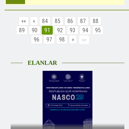
««
«
84
85
86
87
88
89
90
91
92
93
94
95
96
97
98
»
»»
ELANLAR