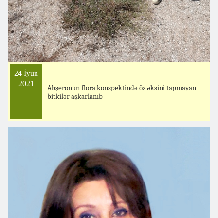
24 İyun
2021
Abşeronun flora konspektində öz əksini tapmayan
bitkilər aşkarlanıb