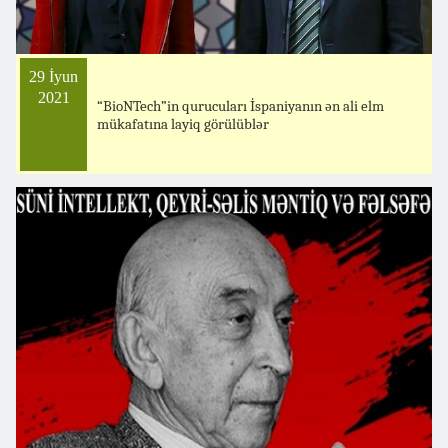
29 İyun
2021
“BioNTech”in qurucuları İspaniyanın ən ali elm
mükafatına layiq görülüblər