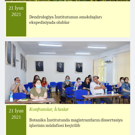
21 İyun
2021
Dendrologiya İnstitutunun əməkdaşları
ekspedisiyada olublar
Konfranslar, İclaslar
21 İyun
2021
Botanika İnstitutunda magistrantların dissertasiya
işlərinin müdafiəsi keçirilib