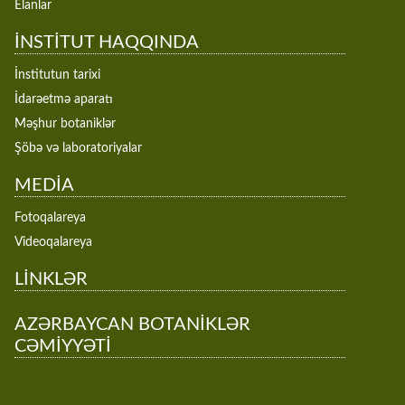
Elanlar
İNSTİTUT HAQQINDA
İnstitutun tarixi
İdarəetmə aparatı
Məşhur botaniklər
Şöbə və laboratoriyalar
MEDİA
Fotoqalareya
Videoqalareya
LİNKLƏR
AZƏRBAYCAN BOTANİKLƏR
CƏMİYYƏTİ