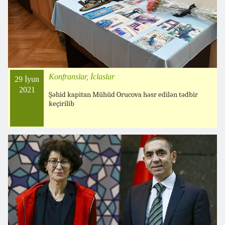
Konfranslar, İclaslar
29 İyun
2021
Şəhid kapitan Mühüd Orucova həsr edilən tədbir
keçirilib