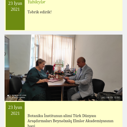
Yubileylər
23 İyun
2021
Təbrik edirik!
23 İyun
2021
Botanika İnstitunun alimi Türk Dünyası
Araşdırmaları Beynəlxalq Elmlər Akademiyasının
həqi