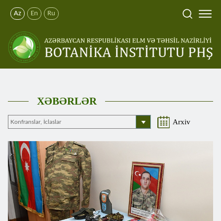
Az
En
Ru
XƏBƏRLƏR
Arxiv