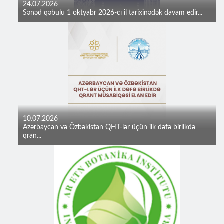
24.07.2026
Sənəd qəbulu 1 oktyabr 2026-cı il tarixinədək davam edir...
10.07.2026
Azərbaycan və Özbəkistan QHT-lər üçün ilk dəfə birlikdə
qran...