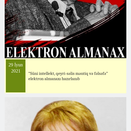
29 İyun
2021
“Süni intellekt, qeyri-səlis məntiq və fəlsəfə”
elektron almanaxı hazırlanıb