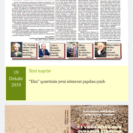
Yeni nəşrlər
19
Dekabr
“Elm” qəzetinin yeni nömrəsi çapdan çıxıb
2019