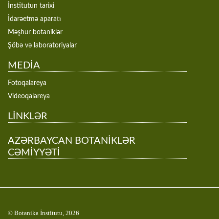
İnstitutun tarixi
İdarəetmə aparatı
Məşhur botaniklər
Şöbə və laboratoriyalar
MEDİA
Fotoqalareya
Videoqalareya
LİNKLƏR
AZƏRBAYCAN BOTANİKLƏR
CƏMİYYƏTİ
© Botanika İnstitutu, 2026