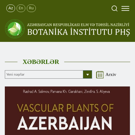
Az
En
Ru
XƏBƏRLƏR
Arxiv