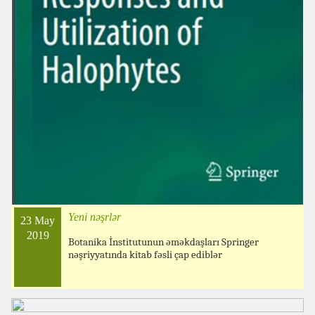
Yeni nəşrlər
23 May
2019
Botanika İnstitutunun əməkdaşları Springer
nəşriyyatında kitab fəsli çap ediblər