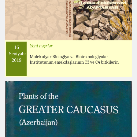
Yeni nəşrlər
16
Sentyabr
Molekulyar Biologiya və Biotexnologiyalar
2019
İnstitutunun əməkdaşlarının C3 və C4 bitkilərin