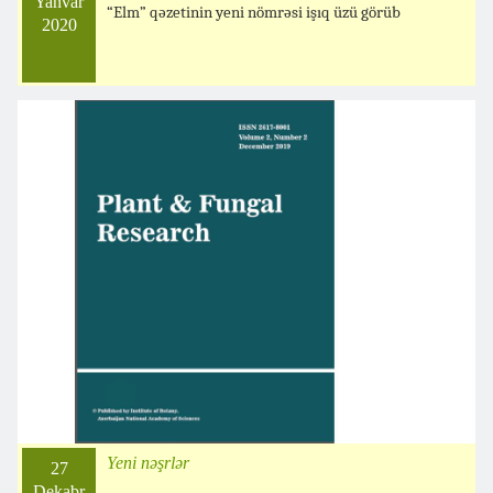
Yanvar
“Elm” qəzetinin yeni nömrəsi işıq üzü görüb
2020
Yeni nəşrlər
27
Dekabr