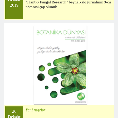
“Plant & Fungal Research” beynəlxalq jurnalının 3-cü
2019
nömrəsi çap olunub
Yeni nəşrlər
26
Dekabr