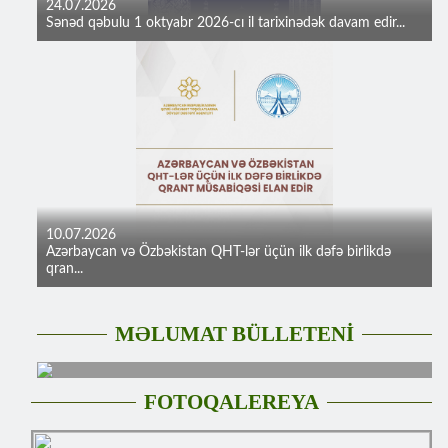
24.07.2026
Sənəd qəbulu 1 oktyabr 2026-cı il tarixinədək davam edir...
10.07.2026
Azərbaycan və Özbəkistan QHT-lər üçün ilk dəfə birlikdə
qran...
MƏLUMAT BÜLLETENİ
FOTOQALEREYA