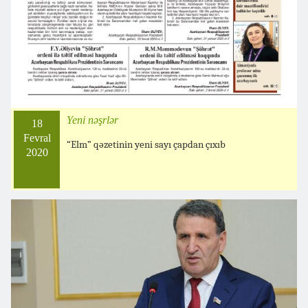
Yeni nəşrlər
18
Fevral
“Elm” qəzetinin yeni sayı çapdan çıxıb
2020