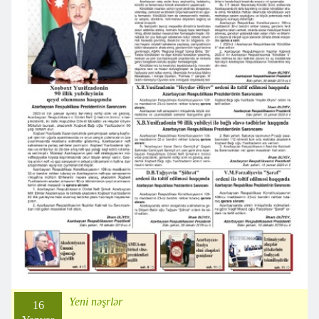
Yeni nəşrlər
16