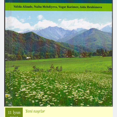
Yeni nəşrlər
11 İyun