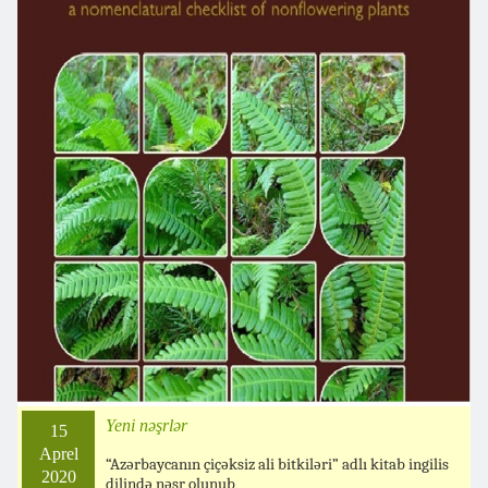
Yeni nəşrlər
15
Aprel
“Azərbaycanın çiçəksiz ali bitkiləri” adlı kitab ingilis
2020
dilində nəşr olunub