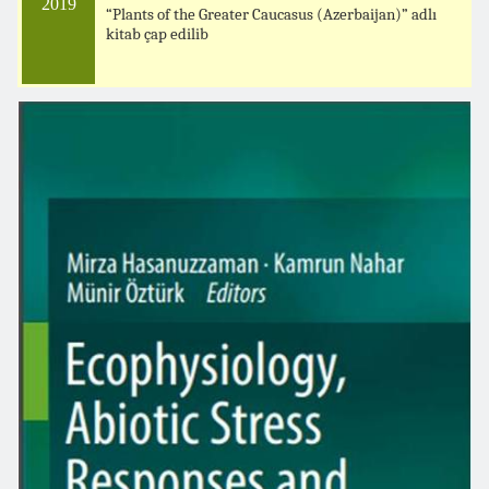
2019
“Plants of the Greater Caucasus (Azerbaijan)” adlı
kitab çap edilib