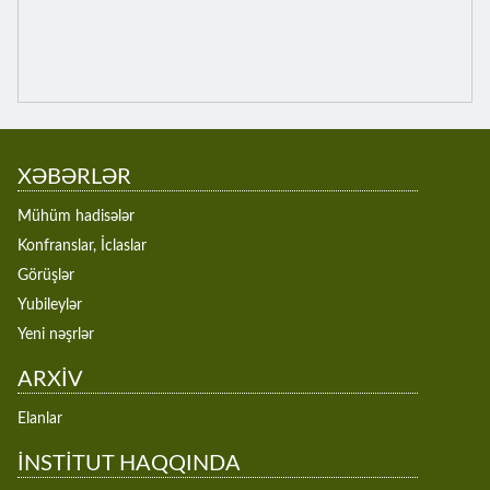
XƏBƏRLƏR
Mühüm hadisələr
Konfranslar, İclaslar
Görüşlər
Yubileylər
Yeni nəşrlər
ARXİV
Elanlar
İNSTİTUT HAQQINDA