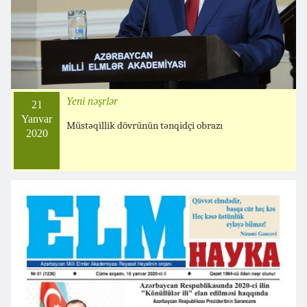
Yeni nəşrlər
21
Yanvar
Müstəqillik dövrünün tənqidçi obrazı
2020