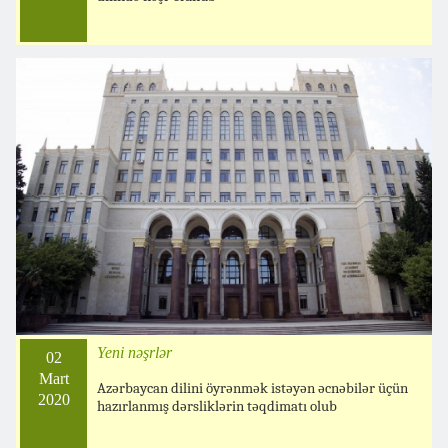
Yeni nəşrlər
02
Mart
Azərbaycan dilini öyrənmək istəyən əcnəbilər üçün
2020
hazırlanmış dərsliklərin təqdimatı olub