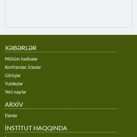
XƏBƏRLƏR
Mühüm hadisələr
Konfranslar, İclaslar
Görüşlər
Yubileylər
Yeni nəşrlər
ARXİV
Elanlar
İNSTİTUT HAQQINDA