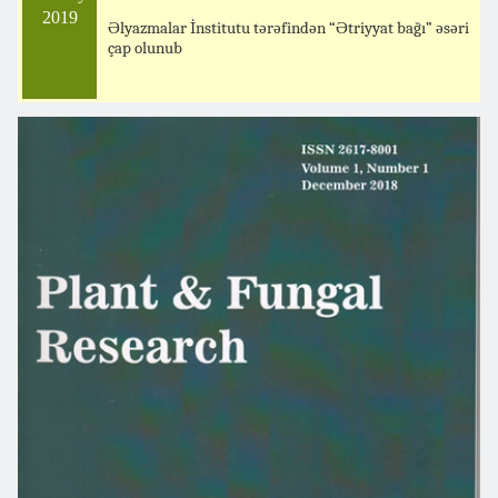
2019
Əlyazmalar İnstitutu tərəfindən “Ətriyyat bağı” əsəri
çap olunub