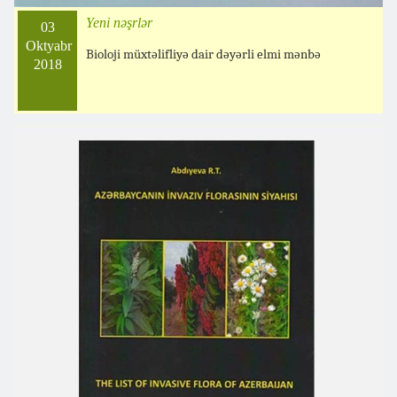
Yeni nəşrlər
03
Oktyabr
Bioloji müxtəlifliyə dair dəyərli elmi mənbə
2018