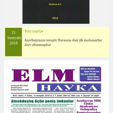
Yeni nəşrlər
21
Sentyabr
Azərbaycanın invaziv florasına dair ilk məlumatlar
2018
dərc olunmuşdur