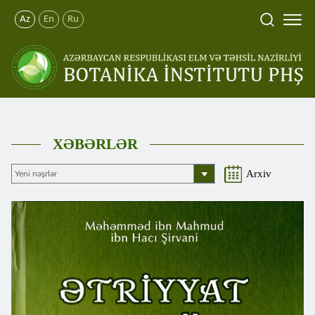
Az
En
Ru
XƏBƏRLƏR
Arxiv