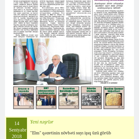
Yeni nəşrlər
14
Sentyabr
"Elm" qəzetinin növbəti sayı işıq üzü görüb
2018