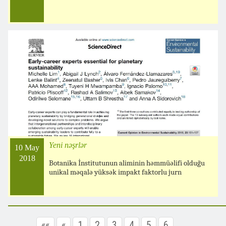
Yeni nəşrlər
10 May
2018
Botanika İnstitutunun aliminin həmmüəlifi olduğu
unikal məqalə yüksək impakt faktorlu jurn
««
«
1
2
3
4
5
6