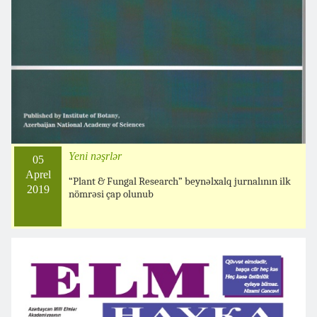
Yeni nəşrlər
05
Aprel
“Plant & Fungal Research” beynəlxalq jurnalının ilk
2019
nömrəsi çap olunub