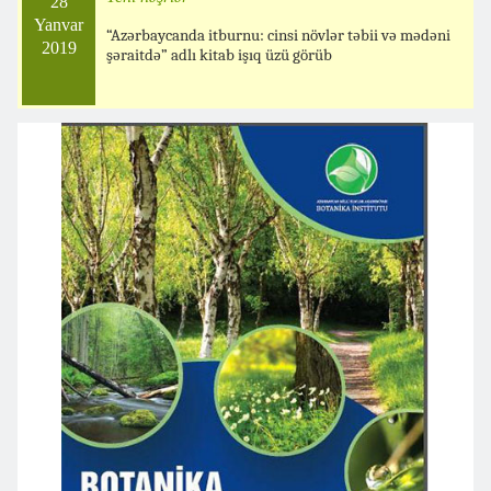
28
Yanvar
“Azərbaycanda itburnu: cinsi növlər təbii və mədəni
2019
şəraitdə” adlı kitab işıq üzü görüb