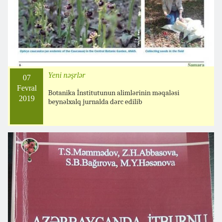
Yeni nəşrlər
07
Fevral
Botanika İnstitutunun alimlərinin məqaləsi
2019
beynəlxalq jurnalda dərc edilib