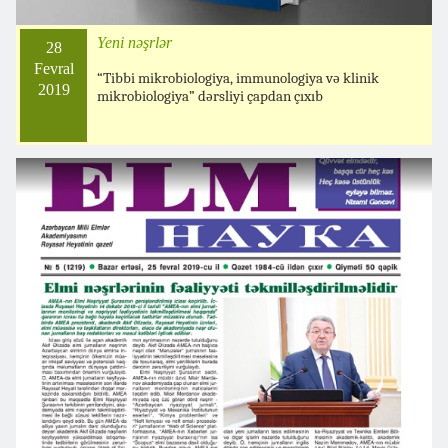
Yeni nəşrlər
28
Fevral
“Tibbi mikrobiologiya, immunologiya və klinik
2019
mikrobiologiya” dərsliyi çapdan çıxıb