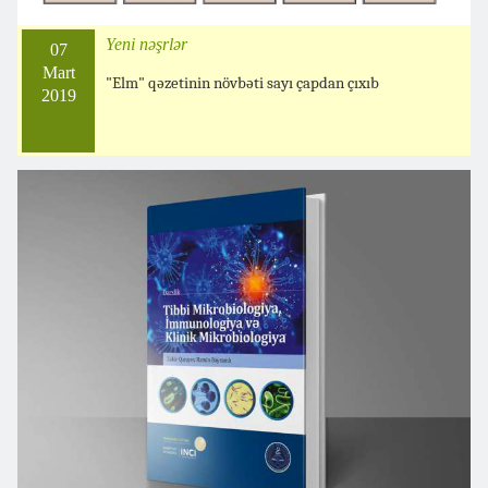
Yeni nəşrlər
07
Mart
"Elm" qəzetinin növbəti sayı çapdan çıxıb
2019