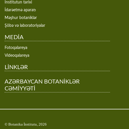
İnstitutun tarixi
İdarəetmə aparatı
Məşhur botaniklər
Şöbə və laboratoriyalar
MEDİA
Fotoqalareya
Videoqalareya
LİNKLƏR
AZƏRBAYCAN BOTANİKLƏR
CƏMİYYƏTİ
© Botanika İnstitutu, 2026