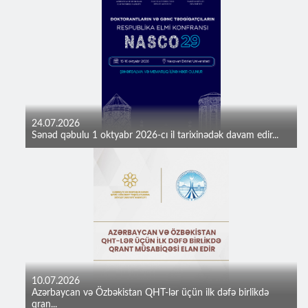
24.07.2026
Sənəd qəbulu 1 oktyabr 2026-cı il tarixinədək davam edir...
10.07.2026
Azərbaycan və Özbəkistan QHT-lər üçün ilk dəfə birlikdə
qran...