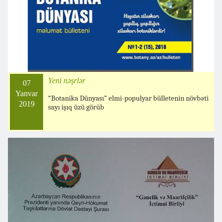
Yeni nəşrlər
07
Yanvar
“Botanika Dünyası” elmi-populyar bülletenin növbəti
2019
sayı işıq üzü görüb