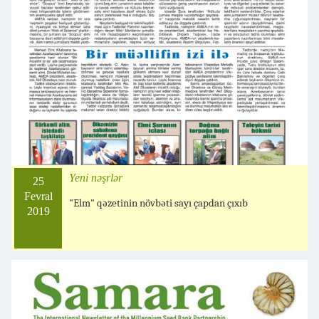
Yeni nəşrlər
25
Fevral
"Elm" qəzetinin növbəti sayı çapdan çıxıb
2019