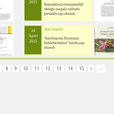
2025
Botaniklərin həmmüəllifi
olduğu məqalə nüfuzlu
jurnalda çap olunub
Yeni nəşrlər
24
Aprel
“Azərbaycan florasının
2025
Səhləbkimiləri” kitabı çap
olunub
8
9
10
11
12
13
14
15
»
»»