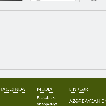
 HAQQINDA
MEDİA
LİNKLƏR
Fotoqalareya
AZƏRBAYCAN B
tı
Videoqalareya