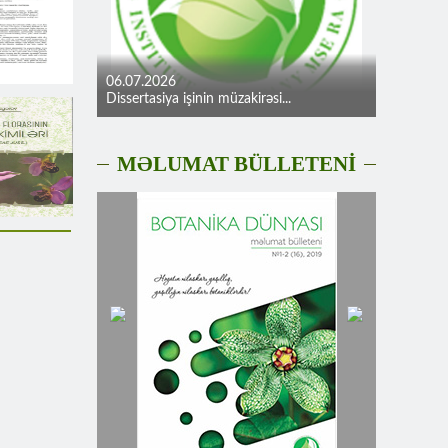
06.07.2026
Dissertasiya işinin müzakirəsi...
MƏLUMAT BÜLLETENİ