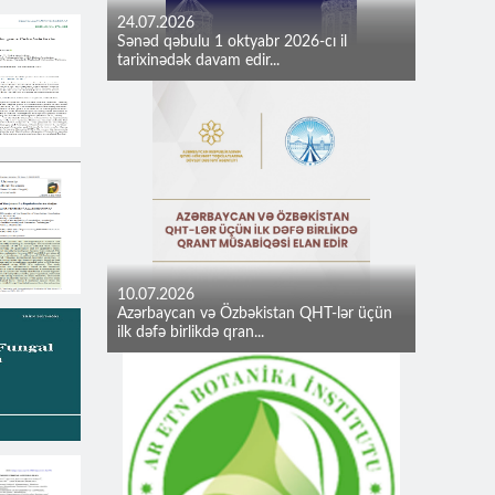
24.07.2026
Sənəd qəbulu 1 oktyabr 2026-cı il
tarixinədək davam edir...
10.07.2026
Azərbaycan və Özbəkistan QHT-lər üçün
ilk dəfə birlikdə qran...