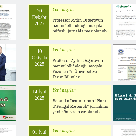
Yeni nəşrlər
30
Dekabr
Professor Aydın Əsgərovun
2025
həmmüəllif olduğu məqalə
nüfuzlu jurnalda nəşr olunub
Yeni nəşrlər
10
Oktyabr
Professor Aydın Əsgərovun
2025
həmmüəllif olduğu məqalə
Yüzüncü Yıl Üniversitesi
Tarım Bilimler
Yeni nəşrlər
14 İyul
2025
Botanika İnstitutunun “Plant
& Fungal Research” jurnalının
yeni nömrəsi nəşr olunub
Yeni nəşrlər
01 İyul