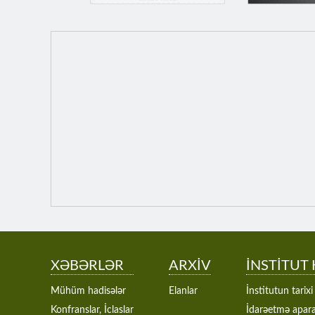
XƏBƏRLƏR
ARXİV
İNSTİTUT
Mühüm hadisələr
Elanlar
İnstitutun tarixi
Konfranslar, İclaslar
İdarəetmə apara