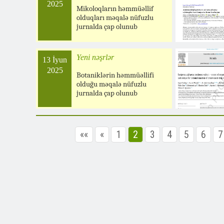
2025
Mikoloqların həmmüəllif
olduqları məqalə nüfuzlu
jurnalda çap olunub
Yeni nəşrlər
13 İyun
2025
Botaniklərin həmmüəllifi
olduğu məqalə nüfuzlu
jurnalda çap olunub
««
«
1
2
3
4
5
6
7