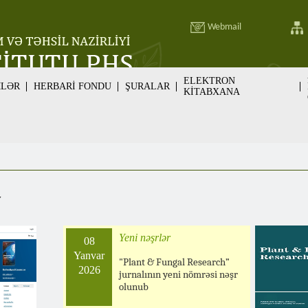
Webmail
ELEKTRON
MLƏR
HERBARİ FONDU
ŞURALAR
KİTABXANA
v
Yeni nəşrlər
08
Yanvar
"Plant & Fungal Research”
2026
jurnalının yeni nömrəsi nəşr
olunub