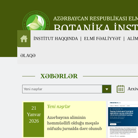
İNSTİTUT HAQQINDA
ELMİ FƏALİYYƏT
ALİ
ƏLAQƏ
XƏBƏRLƏR
Arxi
Yeni nəşrlər
21
Yanvar
Azərbaycan aliminin
2026
həmmüəllifi olduğu məqalə
nüfuzlu jurnalda dərc olunub