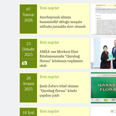
Yeni nəşrlər
07
Yanvar
Azərbaycanlı alimin
2026
həmmüəllif olduğu məqalə
nüfuzlu jurnalda dərc olunub
Yeni nəşrlər
23
Dekabr
AMEA-nın Mərkəzi Elmi
2025
Kitabxanasında “Qarabağ
florası” kitabının təqdimatı
olub
Yeni nəşrlər
28
Avqust
Şanlı Zəfərə ithaf olunan
2025
“Qarabağ florası” kitabı
çapdan çıxıb
Yeni nəşrlər
10 İyul