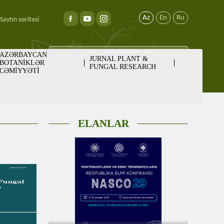
Az
En
Ru
Saytın xəritəsi
AZƏRBAYCAN
JURNAL PLANT &
BOTANİKLƏR
FUNGAL RESEARCH
CƏMİYYƏTİ
ELANLAR