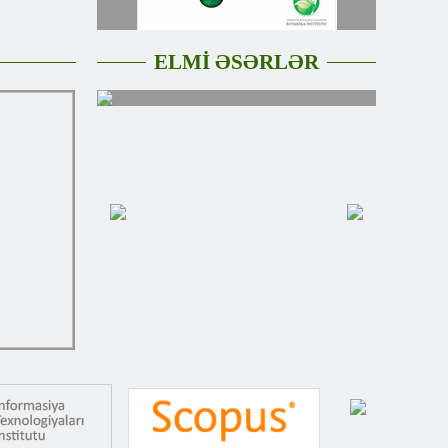
ELMİ ƏSƏRLƏR