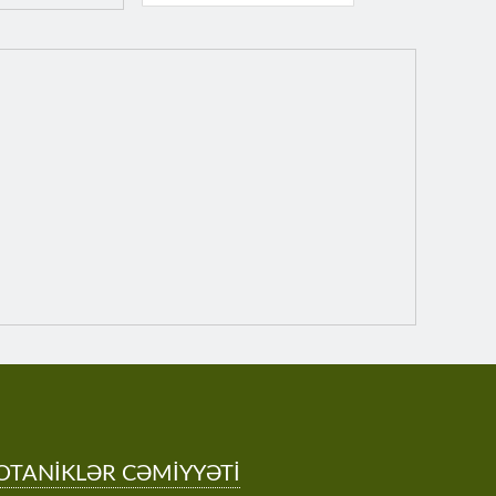
OTANİKLƏR CƏMİYYƏTİ