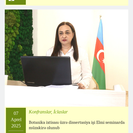
Konfranslar, İclaslar
07
Aprel
Botanika ixtisası üzrə dissertasiya işi Elmi seminarda
2025
müzakirə olunub