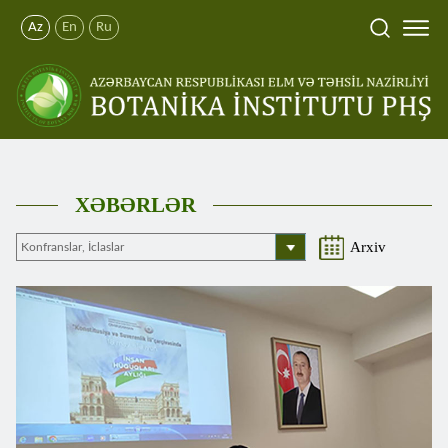
Az
En
Ru
XƏBƏRLƏR
Arxiv