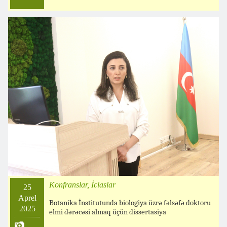
Konfranslar, İclaslar
25
Aprel
Botanika İnstitutunda biologiya üzrə fəlsəfə doktoru
2025
elmi dərəcəsi almaq üçün dissertasiya