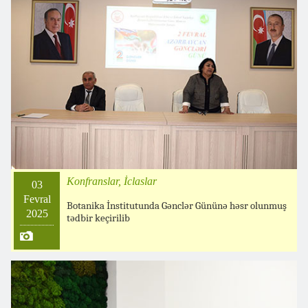
Konfranslar, İclaslar
03
Fevral
Botanika İnstitutunda Gənclər Gününə həsr olunmuş
2025
tədbir keçirilib