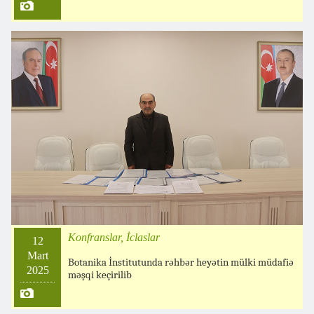
Konfranslar, İclaslar
12
Mart
Botanika İnstitutunda rəhbər heyətin mülki müdafiə
2025
məşqi keçirilib