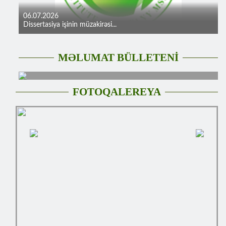
06.07.2026
Dissertasiya işinin müzakirəsi...
MƏLUMAT BÜLLETENİ
FOTOQALEREYA