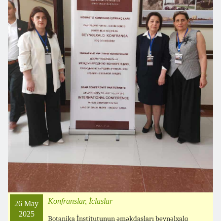
Konfranslar, İclaslar
26 May
2025
Botanika İnstitutunun əməkdaşları beynəlxalq