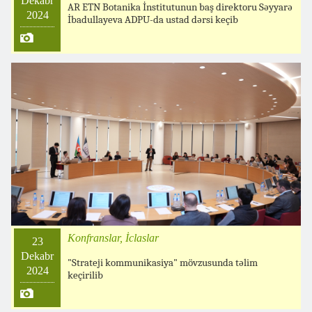
Dekabr
AR ETN Botanika İnstitutunun baş direktoru Səyyarə
2024
İbadullayeva ADPU-da ustad dərsi keçib
Konfranslar, İclaslar
23
Dekabr
"Strateji kommunikasiya" mövzusunda təlim
2024
keçirilib