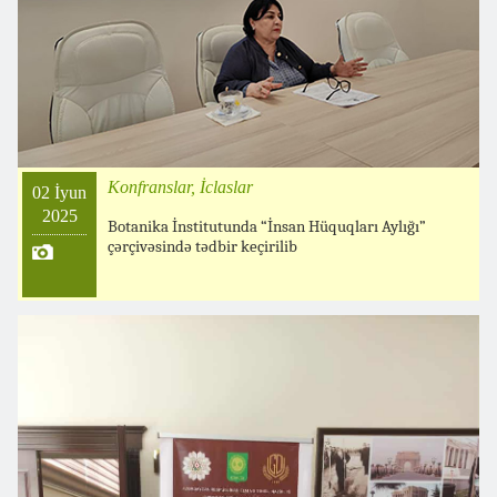
Konfranslar, İclaslar
02 İyun
2025
Botanika İnstitutunda “İnsan Hüquqları Aylığı”
çərçivəsində tədbir keçirilib