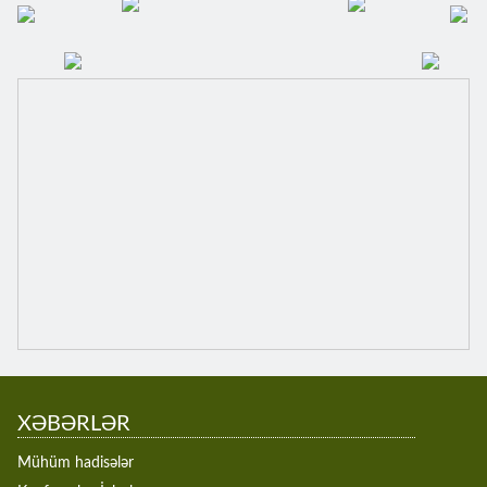
XƏBƏRLƏR
Mühüm hadisələr