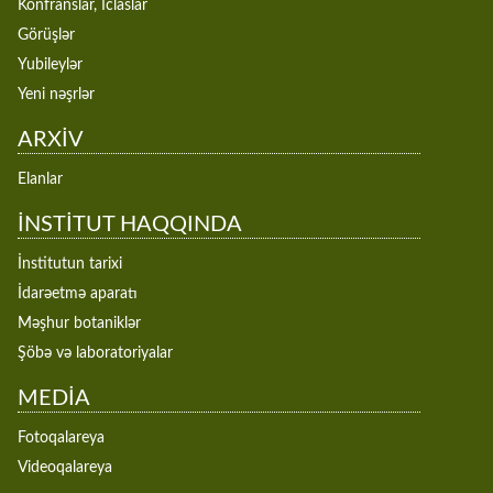
Konfranslar, İclaslar
Görüşlər
Yubileylər
Yeni nəşrlər
ARXİV
Elanlar
İNSTİTUT HAQQINDA
İnstitutun tarixi
İdarəetmə aparatı
Məşhur botaniklər
Şöbə və laboratoriyalar
MEDİA
Fotoqalareya
Videoqalareya