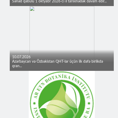
Sənəd qəbulu 1 oktyabr 2026-cı il tarixinədək davam edir...
10.07.2026
Azərbaycan və Özbəkistan QHT-lər üçün ilk dəfə birlikdə
qran...