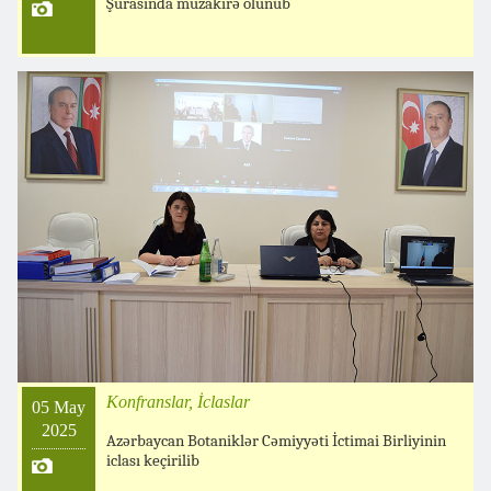
Şurasında müzakirə olunub
Konfranslar, İclaslar
05 May
2025
Azərbaycan Botaniklər Cəmiyyəti İctimai Birliyinin
iclası keçirilib