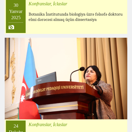
Konfranslar, İclaslar
30
Yanvar
Botanika İnstitutunda biologiya üzrə fəlsəfə doktoru
2025
elmi dərəcəsi almaq üçün dissertasiya
Konfranslar, İclaslar
24