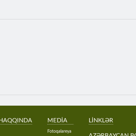
 HAQQINDA
MEDİA
LİNKLƏR
Fotoqalareya
AZƏRBAYCAN B