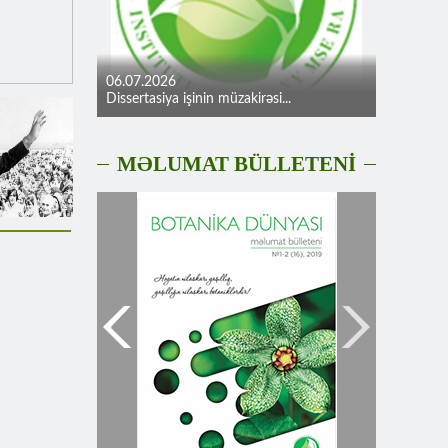
06.07.2026
Dissertasiya işinin müzakirəsi...
MƏLUMAT BÜLLETENİ