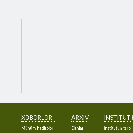
XƏBƏRLƏR
ARXİV
İNSTİTUT
Mühüm hadisələr
Elanlar
İnstitutun tarixi