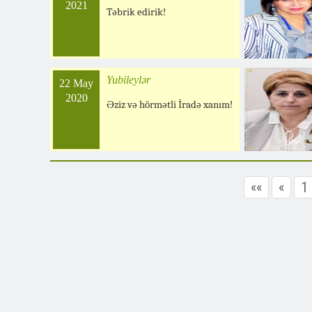
2021
Təbrik edirik!
Yubileylər
22 May
2020
Əziz və hörmətli İradə xanım!
««
«
1