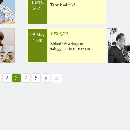
Fevral
Təbrik edirik!
2021
Yubileylər
08 May
2020
Müasir Azərbaycan
səhiyyəsinin qurucusu
2
3
4
5
»
»»