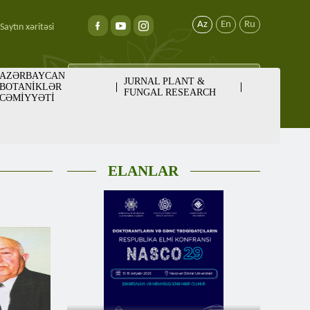
Az
En
Ru
Saytın xəritəsi
AZƏRBAYCAN
JURNAL PLANT &
BOTANİKLƏR
FUNGAL RESEARCH
CƏMİYYƏTİ
ELANLAR