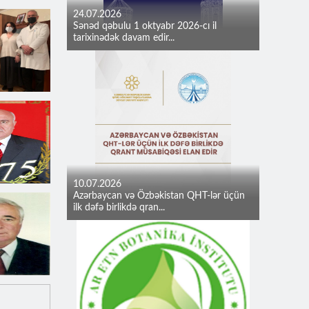
24.07.2026
Sənəd qəbulu 1 oktyabr 2026-cı il
tarixinədək davam edir...
10.07.2026
Azərbaycan və Özbəkistan QHT-lər üçün
ilk dəfə birlikdə qran...