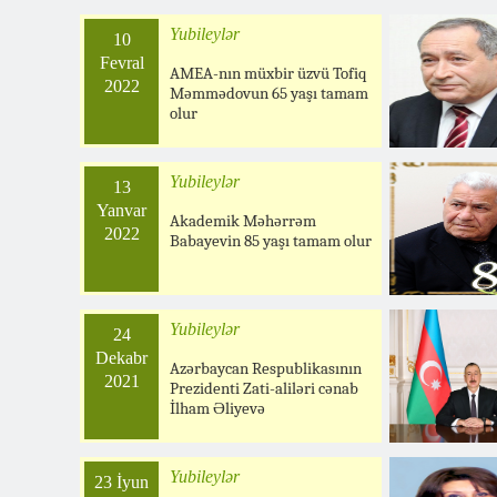
Yubileylər
10
Fevral
AMEA-nın müxbir üzvü Tofiq
2022
Məmmədovun 65 yaşı tamam
olur
Yubileylər
13
Yanvar
Akademik Məhərrəm
2022
Babayevin 85 yaşı tamam olur
Yubileylər
24
Dekabr
Azərbaycan Respublikasının
2021
Prezidenti Zati-aliləri cənab
İlham Əliyevə
Yubileylər
23 İyun