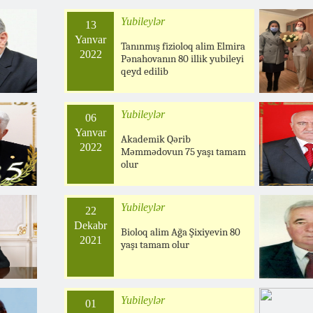
Yubileylər
13
Yanvar
Tanınmış fizioloq alim Elmira
2022
Pənahovanın 80 illik yubileyi
qeyd edilib
Yubileylər
06
Yanvar
Akademik Qərib
2022
Məmmədovun 75 yaşı tamam
olur
Yubileylər
22
Dekabr
Bioloq alim Ağa Şixiyevin 80
2021
yaşı tamam olur
Yubileylər
01