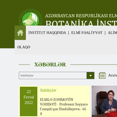
İNSTİTUT HAQQINDA
ELMİ FƏALİYYƏT
ALİ
ƏLAQƏ
XƏBƏRLƏR
Arxi
Yubileylər
22
Fevral
ELMLƏ ZƏHMƏTİN
2022
VƏHDƏTİ - Professor Səyyarə
Cəmşid qızı İbadullayeva– 65
il