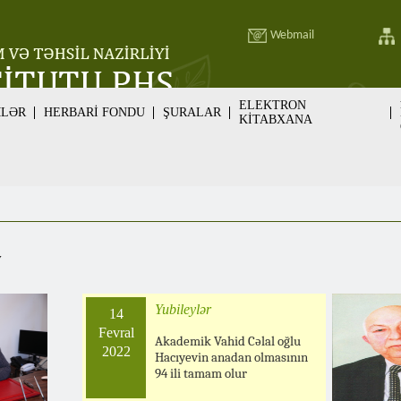
Webmail
ELEKTRON
MLƏR
HERBARİ FONDU
ŞURALAR
KİTABXANA
v
Yubileylər
14
Fevral
Akademik Vahid Cəlal oğlu
2022
Hacıyevin anadan olmasının
94 ili tamam olur