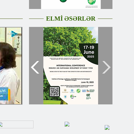
ELMİ ƏSƏRLƏR