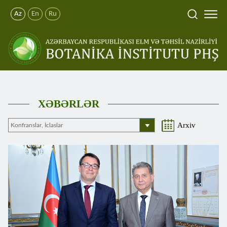
Az
En
Ru
XƏBƏRLƏR
Arxiv