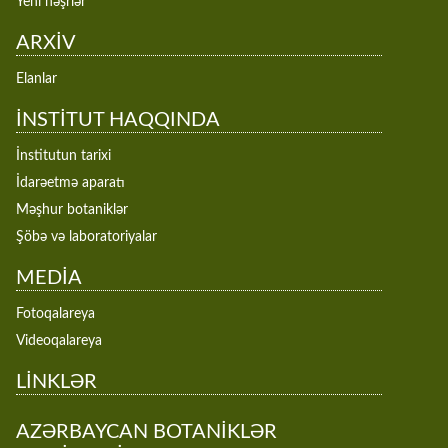
Yeni nəşrlər
ARXİV
Elanlar
İNSTİTUT HAQQINDA
İnstitutun tarixi
İdarəetmə aparatı
Məşhur botaniklər
Şöbə və laboratoriyalar
MEDİA
Fotoqalareya
Videoqalareya
LİNKLƏR
AZƏRBAYCAN BOTANİKLƏR