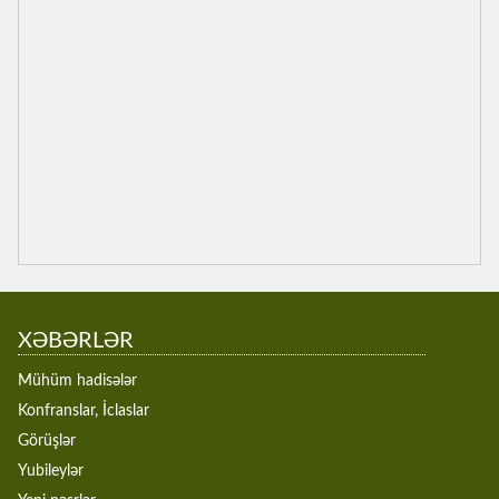
XƏBƏRLƏR
Mühüm hadisələr
Konfranslar, İclaslar
Görüşlər
Yubileylər