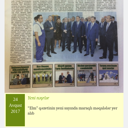
Yeni nəşrlər
24
Avqust
“Elm” qəzetinin yeni sayında maraqlı məqalələr yer
2017
alıb