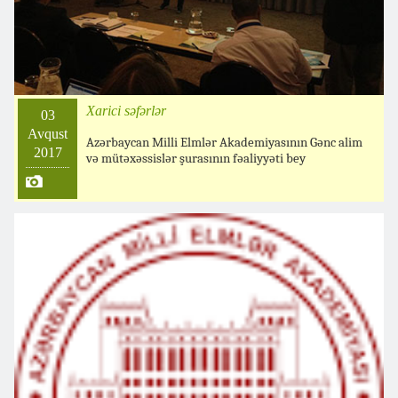
Xarici səfərlər
03
Avqust
Azərbaycan Milli Elmlər Akademiyasının Gənc alim
2017
və mütəxəssislər şurasının fəaliyyəti bey