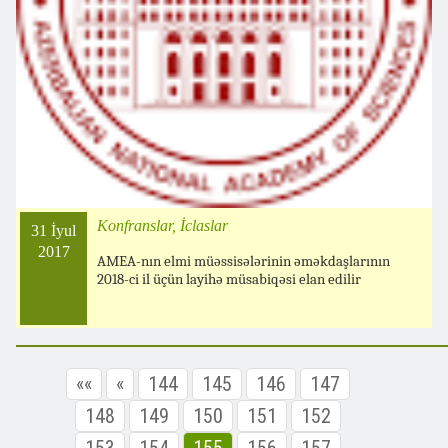
Konfranslar, İclaslar
31 İyul
2017
AMEA-nın elmi müəssisələrinin əməkdaşlarının
2018-ci il üçün layihə müsabiqəsi elan edilir
««
«
144
145
146
147
148
149
150
151
152
153
154
155
156
157