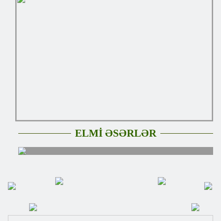
ELMİ ƏSƏRLƏR