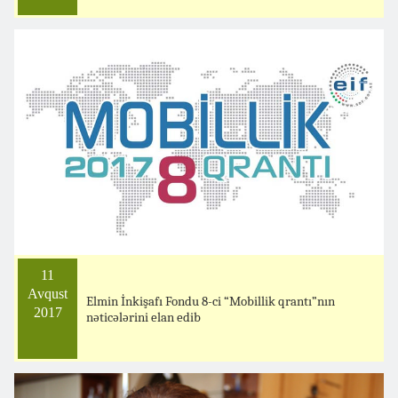
11
Avqust
Elmin İnkişafı Fondu 8-ci “Mobillik qrantı”nın
2017
nəticələrini elan edib