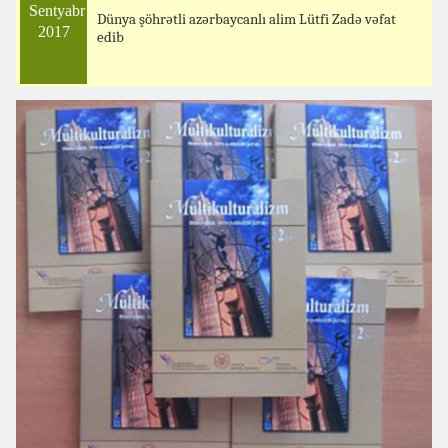
Sentyabr
Dünya şöhrətli azərbaycanlı alim Lütfi Zadə vəfat
2017
edib