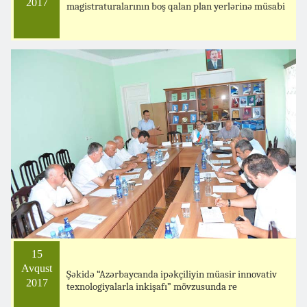
2017
magistraturalarının boş qalan plan yerlərinə müsabi
15
Avqust
Şəkidə “Azərbaycanda ipəkçiliyin müasir innovativ
2017
texnologiyalarla inkişafı” mövzusunda re