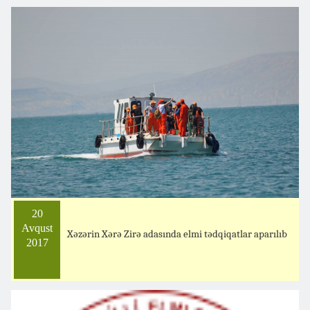
20
Avqust
Xəzərin Xərə Zirə adasında elmi tədqiqatlar aparılıb
2017