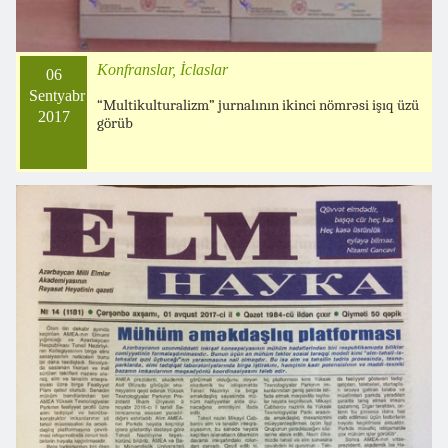
Konfranslar, İclaslar
06
Sentyabr
“Multikulturalizm” jurnalının ikinci nömrəsi işıq üzü
2017
görüb