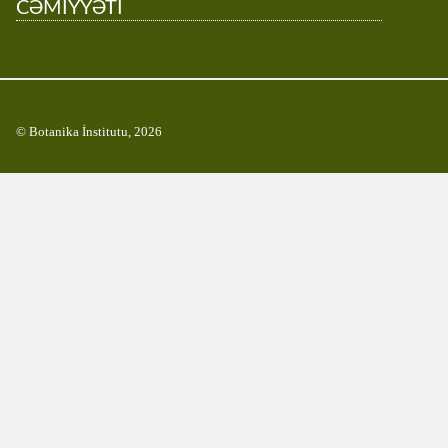
CƏMİYYƏTİ
© Botanika İnstitutu, 2026