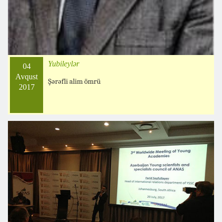
Yubileylər
04
Avqust
Şərəfli alim ömrü
2017